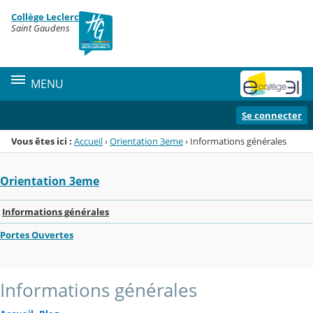
Panneau de gestion des cookies
Collège Leclerc
Menu de la rubrique
Contenu
Saint Gaudens
MENU
Se connecter
Vous êtes ici :
Accueil
›
Orientation 3eme
›
Informations générales
Orientation 3eme
Informations générales
Portes Ouvertes
Informations générales