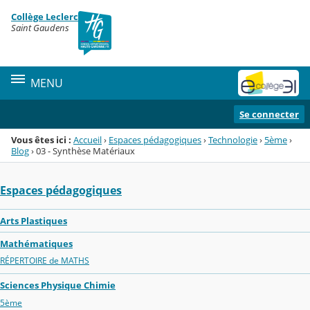
Panneau de gestion des cookies
Collège Leclerc
Menu de la rubrique
Contenu
Saint Gaudens
MENU
Se connecter
Vous êtes ici :
Accueil
›
Espaces pédagogiques
›
Technologie
›
5ème
›
Blog
›
03 - Synthèse Matériaux
Espaces pédagogiques
Arts Plastiques
Mathématiques
RÉPERTOIRE de MATHS
Sciences Physique Chimie
5ème