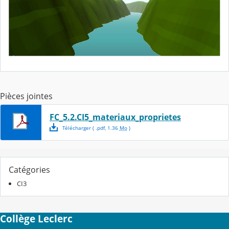
Pièces jointes
FC_5.2.CI5_materiaux_proprietes
Télécharger
( .
pdf
,
1.36
Mo
)
Catégories
CI3
Collège Leclerc