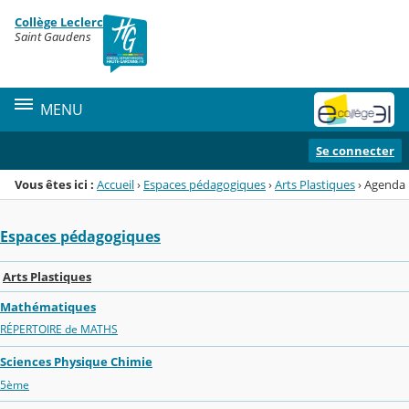
Panneau de gestion des cookies
Collège Leclerc
Menu de la rubrique
Contenu
Saint Gaudens
MENU
Se connecter
Vous êtes ici :
Accueil
›
Espaces pédagogiques
›
Arts Plastiques
›
Agenda
Espaces pédagogiques
Arts Plastiques
Mathématiques
RÉPERTOIRE de MATHS
Sciences Physique Chimie
5ème