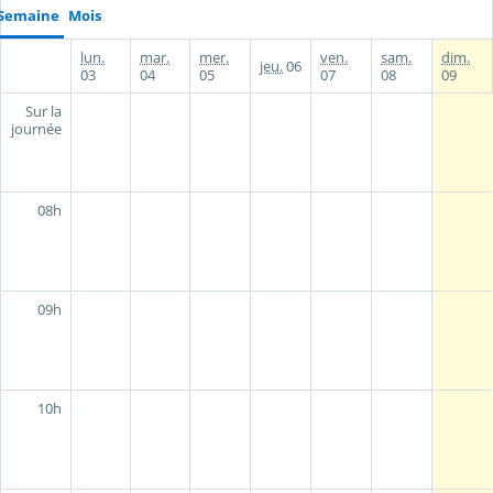
Semaine
Mois
lun.
mar.
mer.
ven.
sam.
dim.
jeu.
06
03
04
05
07
08
09
Sur la
journée
08h
09h
10h