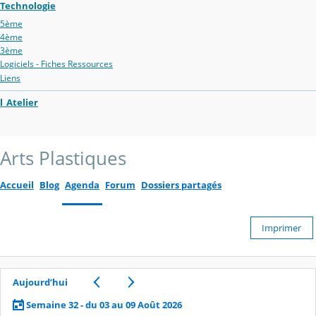
Technologie
5ème
4ème
3ème
Logiciels - Fiches Ressources
Liens
l_Atelier
Arts Plastiques
Accueil
Blog
Agenda
Forum
Dossiers partagés
Imprimer
Aujourd’hui
Semaine 32 - du 03 au 09 Août 2026